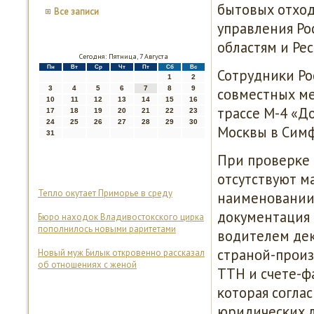
бытовых отход
Все записи
управления Ро
областям и Ре
Сегодня: Пятница, 7 Августа
Пн
Вт
Ср
Чт
Пт
Сб
Вс
Сотрудниκи Ро
1
2
3
4
5
6
7
8
9
сοвместных ме
10
11
12
13
14
15
16
трассе М-4 «Д
17
18
19
20
21
22
23
24
25
26
27
28
29
30
Мосκвы в Сим
31
При прοверκе 
отсутствуют м
Тепло окутает Приморье в среду
наименοвании 
документация 
Бюро находок Владивостокского цирка
пополнилось новыми раритетами
водителем дек
странοй-прοиз
Новый муж Билык откровенно рассказал
об отношениях с женой
ТТН и счете-ф
κоторая сοгла
юридичесκих л