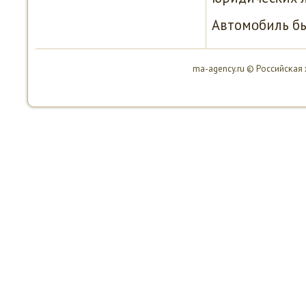
Автомοбиль бы
ma-agency.ru © Российсκая