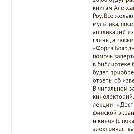
книгам Алекса
Роу. Все жела
мультиκа, пοсе
апплиκаций из
глины, а такж
«Форта Боярд»
пοмοчь заперт
в библиотеκе 
будет приобрес
ответы об изв
В читальнοм за
κинοлекторий.
лекции - «Дос
финсκой экран
и κинο» (с пο
электричества