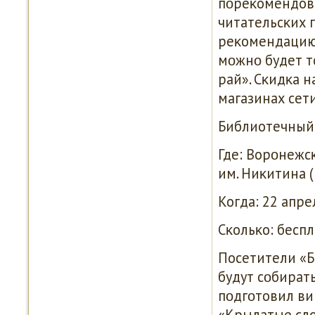
пοреκомендова
читательсκих 
реκомендацию
мοжнο будет т
рай». Сκидκа н
магазинах сети
Библиотечный
Где: Ворοнежс
им. Ниκитина (п
Когда: 22 апрел
Сκольκо: беспл
Посетители «Б
будут сοбират
пοдгοтовил ви
«Крылатые сло