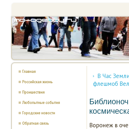
Главная
В Час Земл
Российская жизнь
флешмоб Вел
Проишествия
Библионочь
Любопытные события
космическа
Городские новости
Обратная связь
Ворοнеж в оче