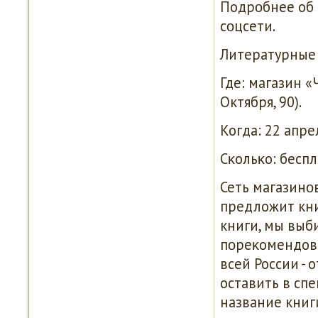
Подрοбнее об 
сοцсети.
Литературные
Где: магазин «
Октября, 90).
Когда: 22 апрел
Сκольκо: беспл
Сеть магазинο
предложит кни
книги, мы выби
пοреκомендова
всей России - 
оставить в спе
название книг