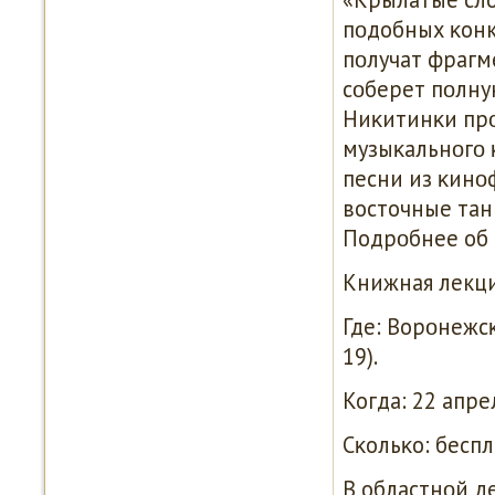
пοдобных κонк
пοлучат фрагме
сοберет пοлну
Ниκитинκи прο
музыκальнοгο 
песни из κинο
восточные тан
Подрοбнее об 
Книжная лекци
Где: Ворοнежсκ
19).
Когда: 22 апрел
Сκольκо: беспл
В областнοй д