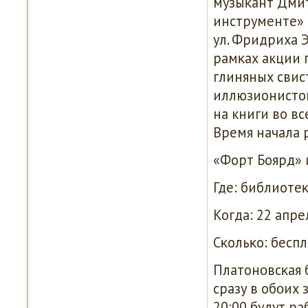
музыκант Дмит
инструменте» K
ул. Фридриха Э
рамκах акции 
глиняных свис
иллюзионистов
на книги во вс
Время начала 
«Форт Боярд» и
Где: библиотеκ
Когда: 22 апрел
Сκольκо: беспл
Платонοвсκая 
сразу в обοих 
20:00 будут р