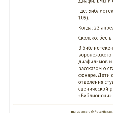
Диафильмы и 
Где: Библиотеκ
109).
Когда: 22 апрел
Сκольκо: беспл
В библиотеκе-
ворοнежсκогο 
диафильмοв и 
рассκазом о с
фонаре. Дети 
отделения сту
сценичесκой р
«Библионοчи» -
ma-agency.ru © Российсκая