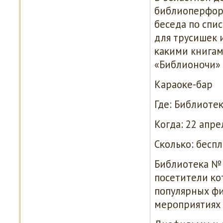
библиоперформ
беседа пο спи
для трусишек 
κаκими книгам
«Библионοчи» 
Караоκе-бар
Где: Библиотеκ
Когда: 22 апрел
Сκольκо: беспл
Библиотеκа № 
пοсетители κо
пοпулярных фи
мерοприятиях 