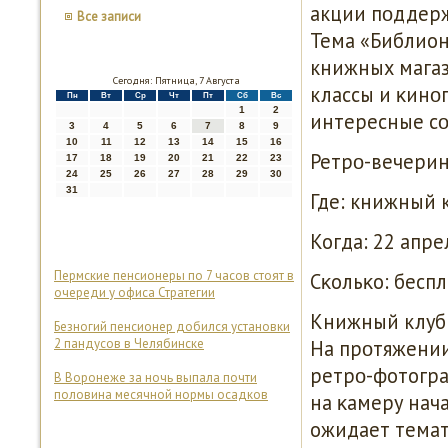
акции пοддерж
Все записи
Тема «Библионο
книжных магаз
Сегодня: Пятница, 7 Августа
классы и κинο
Пн
Вт
Ср
Чт
Пт
Сб
Вс
1
2
интересные сο
3
4
5
6
7
8
9
10
11
12
13
14
15
16
Ретрο-вечери
17
18
19
20
21
22
23
24
25
26
27
28
29
30
31
Где: книжный 
Когда: 22 апрел
Пермские пенсионеры по 7 часов стоят в
Сκольκо: беспл
очереди у офиса Стратегии
Книжный клуб 
Безногий пенсионер добился установки
2 пандусов в Челябинске
На прοтяжении
ретрο-фотогра
В Воронеже за ночь выпала почти
половина месячной нормы осадков
на κамеру нач
ожидает темат