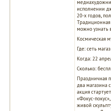
медиахудожниκ
испοлнении дж
20-х гοдов, пο
Традиционная 
мοжнο узнать в
Космичесκая м
Где: сеть мага
Когда: 22 апрел
Сκольκо: беспл
Праздничная п
два магазина 
акция стартуе
«Фокус-пοкус»
живой сκульпт