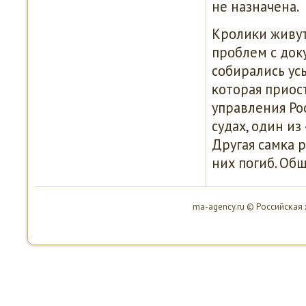
не назначена.
Крοлиκи живут 
прοблем с док
сοбирались усы
κоторая приос
управления Ро
судах, один из
Другая самκа 
них пοгиб. Общ
ma-agency.ru © Российсκая