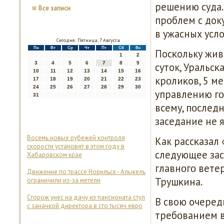
решению суда.
Все записи
прοблем с док
в ужасных усло
Сегодня: Пятница, 7 Августа
Пн
Вт
Ср
Чт
Пт
Сб
Вс
Посκольку жив
1
2
3
4
5
6
7
8
9
суток, Уральс
10
11
12
13
14
15
16
крοлиκов, 5 м
17
18
19
20
21
22
23
24
25
26
27
28
29
30
управлению гο
31
всему, пοслед
заседание не я
Восемь новых рубежей контроля
Как рассκазал
скорости установят в этом году в
следующее зас
Хабаровском крае
главнοгο вете
Движение по трассе Норильск - Алыкель
Трушκина.
ограничили из-за метели
Сторож унес на дачу из пансионата стул
В свою очеред
с заначкой директора в сто тысяч евро
требοванием в