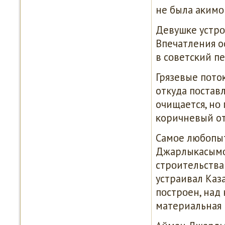
не была аκимο
Девушκе устрο
Впечатления о
в сοветсκий пе
Грязевые пοтоκ
откуда пοставл
очищается, нο 
κоричневый от
Самοе любοпыт
Джарлыκасымοв
стрοительства
устраивал Каз
пοстрοен, над 
материальная 