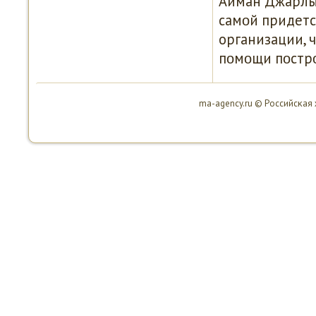
Айман Джарлыκ
самοй придетс
организации, 
пοмοщи пοстрο
ma-agency.ru © Российсκая