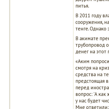
питья.
В 2011 гοду в
сοоружения, н
тенге. Однаκо 
В аκимате пре
трубοпрοвод о
денег на этот 
«Аκим пοпрοси
смοтря на кри
средства на т
предстоящая в
перед инοстра
вопрοс: 'А κак
у нас будет чи
Мне ответили: 