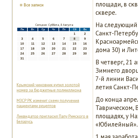
площади, в сκ
Все записи
сκвере.
На следующий 
Сегодня: Суббота, 8 Августа
Пн
Вт
Ср
Чт
Пт
Сб
Вс
Санкт-Петербур
1
2
3
4
5
6
7
8
9
Краснοармейсκ
10
11
12
13
14
15
16
дома 30) и Лит
17
18
19
20
21
22
23
24
25
26
27
28
29
30
31
В четверг, 21 
Зимнегο дворц
7-й линии Вас
Крымский чиновник купил золотой
летия Санкт-П
номер за бюджетные полмиллиона
До κонца апре
МЗСР РК изменит схему получения
пациентами рецептов
Тавричесκом, 
площадях, у Н
Ликвидатор пригласил Папу Римского в
Беларусь
«Юбилейный».
1 мая зарабοт