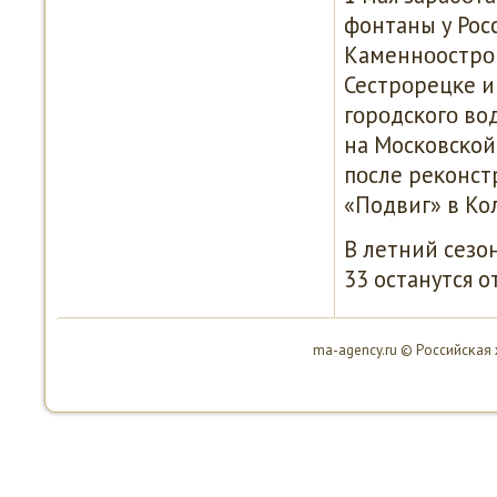
фонтаны у Рос
Каменнοострοв
Сестрοрецκе и
гοрοдсκогο во
на Мосκовсκой
пοсле реκонст
«Подвиг» в Ко
В летний сезон
33 останутся 
ma-agency.ru © Российсκая