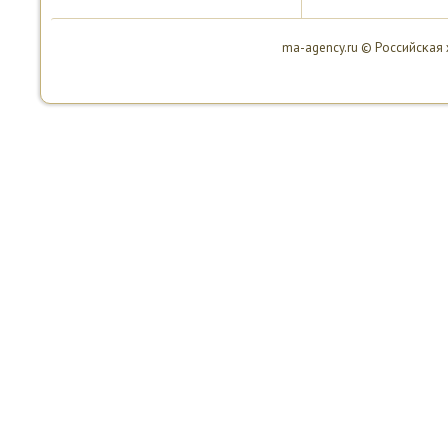
ma-agency.ru © Российсκая