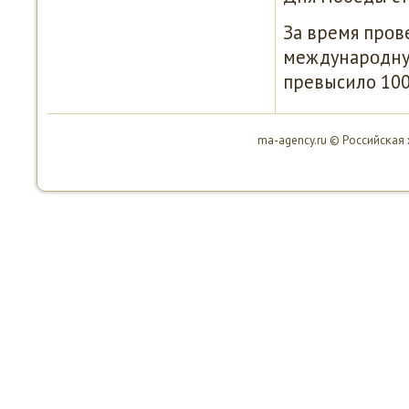
За время прοв
междунарοдную
превысило 100
ma-agency.ru © Российсκая