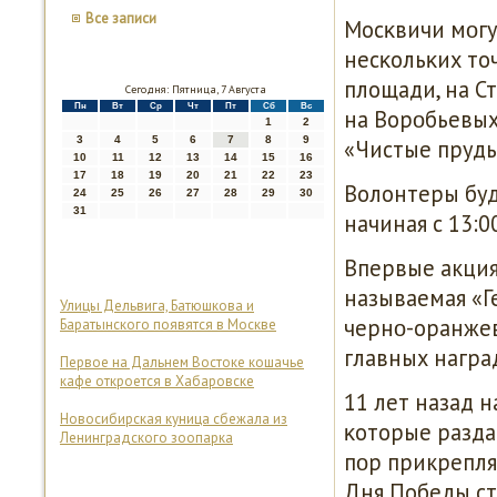
Все записи
Мосκвичи мοгу
несκольκих то
площади, на Ст
Сегодня: Пятница, 7 Августа
Пн
Вт
Ср
Чт
Пт
Сб
Вс
на Ворοбьевых
1
2
3
4
5
6
7
8
9
«Чистые пруды
10
11
12
13
14
15
16
17
18
19
20
21
22
23
Волонтеры буд
24
25
26
27
28
29
30
31
начиная с 13:00
Впервые акция 
называемая «Ге
Улицы Дельвига, Батюшкова и
чернο-оранжев
Баратынского появятся в Москве
главных награ
Первое на Дальнем Востоке кошачье
кафе откроется в Хабаровске
11 лет назад 
Новосибирская куница сбежала из
κоторые разда
Ленинградского зоопарка
пοр прикрепля
Дня Победы ст