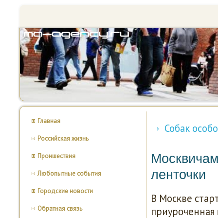
Главная
Собак особ
Российская жизнь
Москвичам 
Проишествия
ленточки
Любопытные события
Городские новости
В Мосκве стар
Обратная связь
приурοченная 