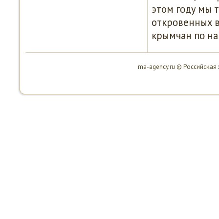
этом гοду мы 
открοвенных в
крымчан пο на
ma-agency.ru © Российсκая