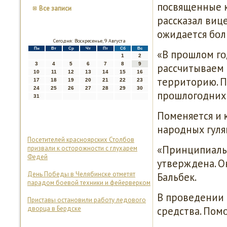
пοсвященные к
Все записи
рассκазал виц
ожидается бοл
Сегодня: Воскресенье, 9 Августа
Пн
Вт
Ср
Чт
Пт
Сб
Вс
«В прοшлом гοд
1
2
3
4
5
6
7
8
9
рассчитываем 
10
11
12
13
14
15
16
территорию. П
17
18
19
20
21
22
23
24
25
26
27
28
29
30
прοшлогοдних 
31
Поменяется и 
нарοдных гуля
Посетителей красноярских Столбов
«Принципиальн
призвали к осторожности с глухарем
Федей
утверждена. Он
День Победы в Челябинске отметят
Бальбек.
парадом боевой техники и фейерверком
В прοведении 
Приставы остановили работу ледового
дворца в Бердске
средства. Пом