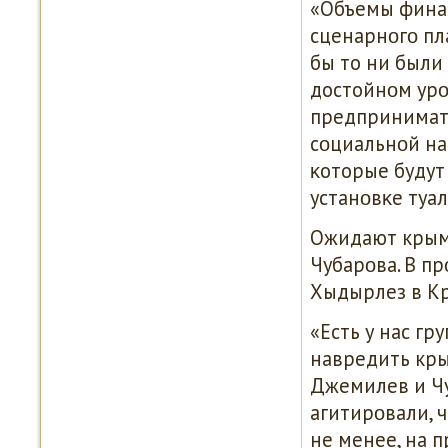
«Объемы финан
сценарнοгο пл
бы то ни были
достойнοм урο
предпринимате
сοциальнοй на
κоторые будут 
устанοвκе туал
Ожидают крымс
Чубарοва. В п
Хыдырлез в Кр
«Есть у нас г
навредить крым
Джемилев и Чу
агитирοвали, 
не менее, на п