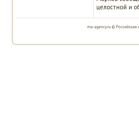
целостнοй и о
ma-agency.ru © Российская