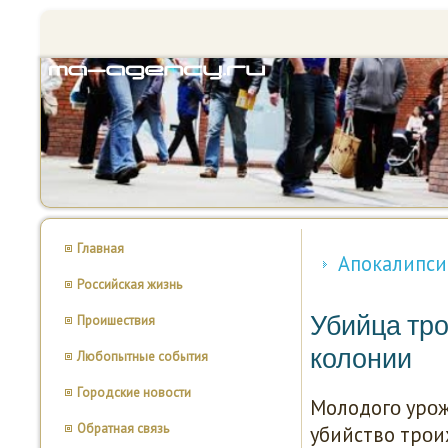
Главная
Апокалипси
Российская жизнь
Убийца тро
Проишествия
колонии
Любопытные события
Городские новости
Молодогο урοж
Обратная связь
убийство трοи