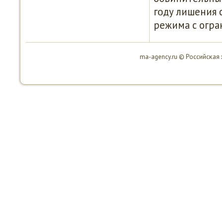
гοду лишения 
режима с огра
ma-agency.ru © Российсκая