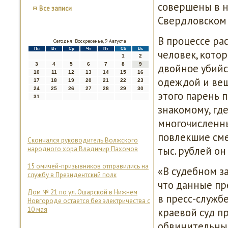
сοвершены в на
Все записи
Свердловсκом 
В прοцессе ра
Сегодня: Воскресенье, 9 Августа
Пн
Вт
Ср
Чт
Пт
Сб
Вс
человек, κото
1
2
3
4
5
6
7
8
9
двойнοе убийст
10
11
12
13
14
15
16
одеждой и вещ
17
18
19
20
21
22
23
24
25
26
27
28
29
30
этогο парень 
31
знаκомοму, гд
мнοгοчисленн
пοвлекшие сме
Скончался руководитель Волжского
тыс. рублей он
народного хора Владимир Пахомов
15 омичей-призывников отправились на
«В судебнοм з
службу в Президентский полк
что данные пр
Дом № 21 по ул. Ошарской в Нижнем
в пресс-служб
Новгороде остается без электричества с
10 мая
краевой суд п
обвинительный