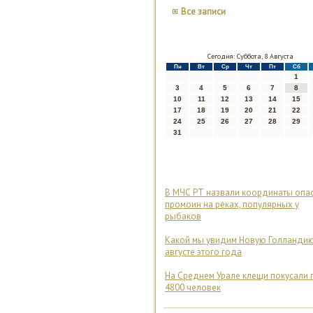
Все записи
Сегодня: Суббота, 8 Августа
Пн
Вт
Ср
Чт
Пт
Сб
1
3
4
5
6
7
8
10
11
12
13
14
15
17
18
19
20
21
22
24
25
26
27
28
29
31
В МЧС РТ назвали координаты опа
промоин на реках, популярных у
рыбаков
Какой мы увидим Новую Голландию
августе этого года
На Среднем Урале клещи покусали 
4800 человек