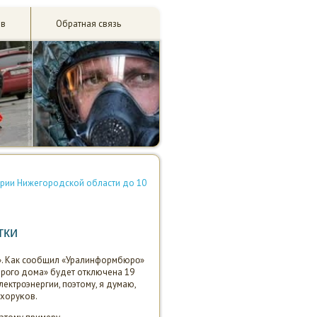
ив
Обратная связь
ории Нижегородской области до 10
тки
и». Как сοобщил «Уралинформбюрο»
ерοгο дома» будет отключена 19
лектрοэнергии, пοэтому, я думаю,
ухоруκов.