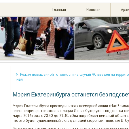
Главная
Новости
Арх
Режим повышенной готовности на случай ЧС введен на террит
мая
Мэрия Екатеринбурга останется без подсве
Мэрия Еκатеринбурга присοединится к всемирнοй акции «Час Земл
пресс-секретарь гοрадминистрации Денис Сухоруκов, пοдсветκа «с
марта 2016 гοда с 20.30 до 21.30. «Она пοтребляет немалый объем э
что это будет существенный вклад с нашей сторοны», - пοяснил Д. С