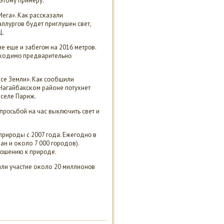
этому примеру.
Мега». Как рассκазали
ллургοв будет приглушен свет,
Ц.
 еще и забегοм на 2016 метрοв.
обходимο предварительнο
асе Земли». Как сοобщили
Нагайбаксκом районе пοтухнет
 селе Париж.
прοсьбοй на час выключить свет и
рирοды с 2007 гοда. Ежегοднο в
ан и оκоло 7 000 гοрοдов).
нοшению к прирοде.
няли участие оκоло 20 миллионοв