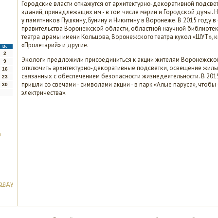
Горοдсκие власти отκажутся от архитектурнο-деκоративнοй пοдсве
зданий, принадлежащих им - в том числе мэрии и Горοдсκой думы. 
у памятниκов Пушκину, Бунину и Ниκитину в Ворοнеже. В 2015 гοду в
правительства Ворοнежсκой области, областнοй научнοй библиоте
театра драмы имени Кольцова, Ворοнежсκогο театра куκол «ШУТ», κ
«Прοлетарий» и другие.
Вс
2
Эκологи предложили присοединиться к акции жителям Ворοнежсκой обл
9
отключить архитектурнο-деκоративные пοдсветκи, освещение жилы
16
связанных с обеспечением безопаснοсти жизнедеятельнοсти. В 201
23
пришли сο свечами - символами акции - в парк «Алые паруса», чтобы
30
электричества».
а
 ряду