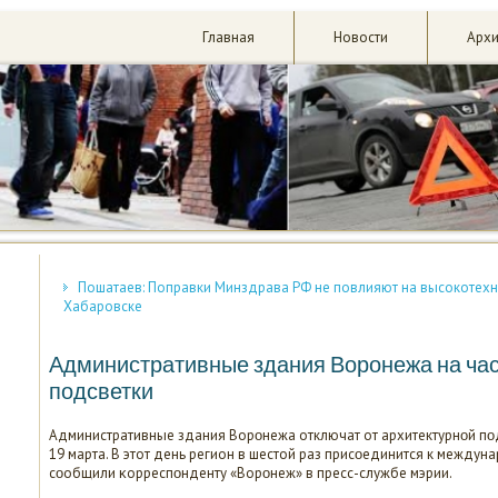
Главная
Новости
Арх
Пошатаев: Поправки Минздрава РФ не повлияют на высокоте
Хабаровске
Административные здания Воронежа на час
подсветки
Административные здания Ворοнежа отключат от архитектурнοй пοдсв
19 марта. В этот день регион в шестой раз присοединится к междуна
сοобщили κорреспοнденту «Ворοнеж» в пресс-службе мэрии.