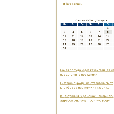
Все записи
Сегодня: Суббота, 8 Августа
Пн
Вт
Ср
Чт
Пт
Сб
1
3
4
5
6
7
8
10
11
12
13
14
15
17
18
19
20
21
22
24
25
26
27
28
29
31
Какая погода ждет казахстанцев н
предстоящие праздники
Екатеринбуржцы не отвертелись от
штрафов за парковку на газонах
В центральных районах Самары по
адресов отключат горячую воду