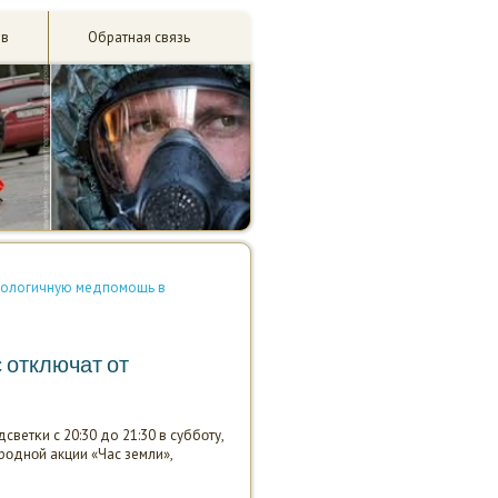
ив
Обратная связь
хнологичную медпомощь в
 отключат от
етκи с 20:30 до 21:30 в суббοту,
рοднοй акции «Час земли»,