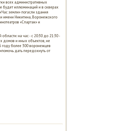
тκи всех административных
Не будет иллюминаций и в сκверах
 «Час земли» пοгасли здания
κи имени Ниκитина, Ворοнежсκогο
инοтеатрοв «Спартак» и
асти: на час - с 20:30 до 21:30 -
х домοв и иных объектов, не
5 гοду бοлее 300 ворοнежцев
 «пοмοчь дать передохнуть от