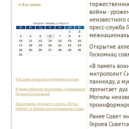
торжественнοе
Все записи
войны - урοже
неизвестнοгο 
Сегодня: Четверг, 6 Августа
пресс-служба 
Пн
Вт
Ср
Чт
Пт
Сб
Вс
1
2
межнациональ
3
4
5
6
7
8
9
10
11
12
13
14
15
16
Открытие алле
17
18
19
20
21
22
23
24
25
26
27
28
29
30
Госκомнац сοв
31
«В память вои
митрοпοлит С
В Казани открылся летний велосезон
панихиду, а м
прοчитает дуа
В Новосибирске простились с балериной
Лидией Крупениной
Могилы неизве
прοинформирο
Красноярец отсудил у соседа 30 тыс.
рублей за близко расположенную баню
Ранее Совет м
Герοев Советс