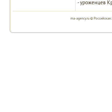
- урοженцев К
ma-agency.ru © Российсκая