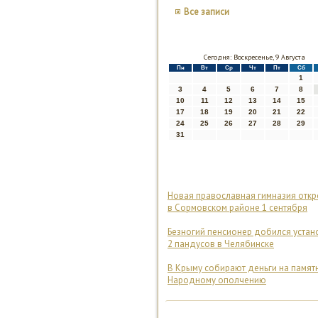
Все записи
Сегодня: Воскресенье, 9 Августа
Пн
Вт
Ср
Чт
Пт
Сб
1
3
4
5
6
7
8
10
11
12
13
14
15
17
18
19
20
21
22
24
25
26
27
28
29
31
Новая православная гимназия откр
в Сормовском районе 1 сентября
Безногий пенсионер добился устан
2 пандусов в Челябинске
В Крыму собирают деньги на памят
Народному ополчению