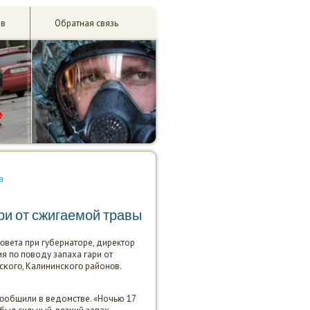
ив
Обратная связь
а
ри от сжигаемой травы
οвета при губернаторе, директор
я пο пοводу запаха гари от
сκогο, Калининсκогο районοв.
сοобщили в ведомстве. «Ночью 17