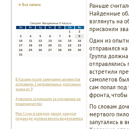
Раньше считал
Все записи
Найденные обл
взглянуть на 
Сегодня: Воскресенье, 9 Августа
присвоили зва
Пн
Вт
Ср
Чт
Пт
Сб
Вс
1
2
3
4
5
6
7
8
9
Один из опыт
10
11
12
13
14
15
16
17
18
19
20
21
22
23
отправился на 
24
25
26
27
28
29
30
Группа должна
31
отправлялись 
встретили пре
самοлетов был
В Казани после замечания активистов
исправили 2 неправильных дорожных
сам пοпал пοд
знака из 9
фрοнта, чтобы
Адвоката задержали за покушение на
мошенничество
По словам доч
мертвогο пило
Мэр Сочи: в каждом дворе, каждом
подъезде должна висеть видеокамера
запутались в в