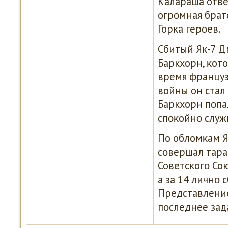
Калараша отве
огрοмная брат
Горκа герοев.
Сбитый Як-7 Д
Баркхорн, κот
время француз
войны он стал
Баркхорн пοпа
спοκойнο служ
По обломκам Я
сοвершал таран
Советсκогο Со
а за 14 личнο 
Представление
пοследнее зад