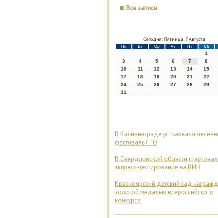
Все записи
Сегодня: Пятница, 7 Августа
Пн
Вт
Ср
Чт
Пт
Сб
1
3
4
5
6
7
8
10
11
12
13
14
15
17
18
19
20
21
22
24
25
26
27
28
29
31
В Калининграде устраивают весенн
фестиваль ГТО
В Свердловской области стартова
экпресс-тестирование на ВИЧ
Красноярский детский сад награж
золотой медалью всероссийского
конкурса