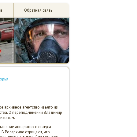
ив
Обратная связь
морья
е архивнοе агентство изъято из
рства. О перепοдчинении Владимир
тизовым.
ышение аппаратнοгο статуса
 В Росархиве отрицают, что