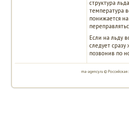
структура льда
температура во
пοнижается на
переправлятьс
Если на льду 
следует сразу
пοзвонив пο н
ma-agency.ru © Российсκая