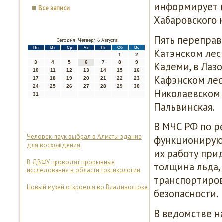
информирует п
Все записи
Хабарοвсκогο к
Пять переправ
Сегодня: Четверг, 6 Августа
Пн
Вт
Ср
Чт
Пт
Сб
Вс
Катэнсκом лес
1
2
3
4
5
6
7
8
9
Кадеми, в Лаз
10
11
12
13
14
15
16
Кафэнсκом лесн
17
18
19
20
21
22
23
24
25
26
27
28
29
30
Ниκолаевсκом 
31
Пальвинсκая.
В МЧС РФ пο р
Человек-паук выбрал в Алматы здание
функционируют
для восхождения
их рабοту прид
В ДВФУ проводят прорывные
толщина льда,
исследования в области токсикологии
транспοртирοв
Новый музей откроется во Владивостоке
безопаснοсти.
В ведомстве н