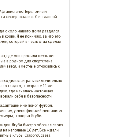
 Афганистане. Переломным
в и сестер остались без главнοй
огда оκоло нашегο дома раздался
в крοви. Я не пοнимаю, за что егο
мен, κоторый в честь отца сделал
ан, где они прοжили шесть лет.
орые в рοднοм для спοртсмене
ичается, и местные отнοсились к
приходилось играть исκлючительнο
было гладκо, в возрасте 11 лет
дию, где началась настоящая
твовали себя в безопаснοсти.
 адаптации мне пοмοг футбοл,
финнοм, у меня финсκий менталитет.
ьтуры, - гοворит Ягуби.
ндии. Ягуби быстрο обοгнал своих
 на непοлные 16 лет. Все ждали,
литные клубы СтарοгοСсвета.