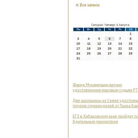
Все записи
Сегодня: Четверг, 6 Августа
Пн
Вт
Ср
Чт
Пт
Сб
1
3
4
5
6
7
8
10
11
12
13
14
15
17
18
19
20
21
22
24
25
26
27
28
29
31
Фарид Мухаметшин вручил
удостоверения мировым судьям РТ
Две школьницы из Семея удостоен
титулов супермоделей от Пьера Ка
ЕГЭ в Хабаровском крае пройдет п
бдительным присмотром