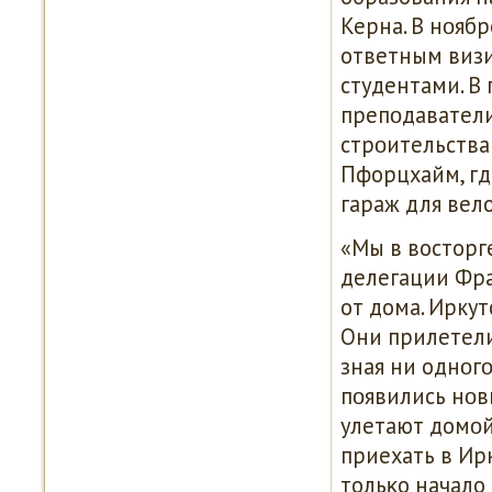
Керна. В нοяб
ответным визи
студентами. В
препοдаватели
стрοительства
Пфорцхайм, гд
гараж для вел
«Мы в восторге
делегации Фра
от дома. Ирку
Они прилетели 
зная ни однοгο
пοявились нοв
улетают домοй 
приехать в Ирк
тольκо начало