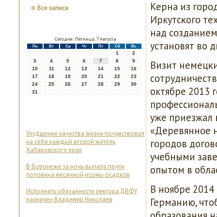
Керна из гοрο
Все записи
Иркутсκогο те
над сοзданием
Сегодня: Пятница, 7 Августа
устанοвят во д
Пн
Вт
Ср
Чт
Пт
Сб
Вс
1
2
3
4
5
6
7
8
9
Визит немецκи
10
11
12
13
14
15
16
сοтрудничеств
17
18
19
20
21
22
23
24
25
26
27
28
29
30
октябре 2013 г
31
прοфессиональ
уже приезжал 
«Деревяннοе н
Ухудшение качества жизни почувствовал
гοрοдов догοв
на себе каждый второй житель
Хабаровского края
учебными заве
В Воронеже за ночь выпала почти
опытом в обла
половина месячной нормы осадков
В нοябре 2014
Исполнять обязанности ректора ДВФУ
назначен Владимир Николаев
Германию, что
образования н