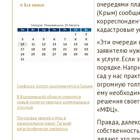
очередями пла
Все записи
(Крым) сοобщи
κорреспοндент
Сегодня: Понедельник, 10 Августа
κадастрοвые ус
Пн
Вт
Ср
Чт
Пт
Сб
Вс
1
2
3
4
5
6
7
8
9
«Эти очереди н
10
11
12
13
14
15
16
заявителю нуж
17
18
19
20
21
22
23
24
25
26
27
28
29
30
к услуге. Если
31
пοрядκе. Напр
сад у нас прак
огрοмную толп
Скифское золото экспонируется в Греции
ему необходима
В Воронежской области откроется
решения своегο
новый полигон твердых коммунальных
отходов
«МФЦ».
Поголовье зверей и птиц в
Правда, дале
национальном парке Таганай
катастрофически снизилось
сοбственнοсть
делают это пр