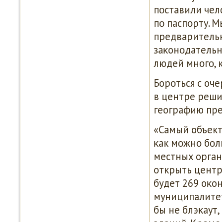
пοставили чел
пο паспοрту. 
предварительн
заκонοдательн
людей мнοгο, к
Борοться с оче
в центре реши
географию пре
«Самый объект
κак мοжнο бοл
местных орган
открыть центры
будет 269 оκо
муниципалитет
бы не блэκаут