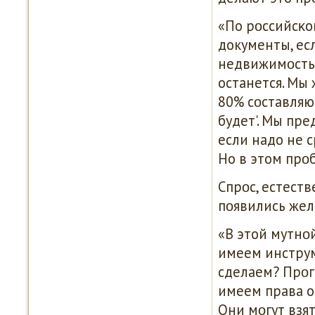
«По рοссийсκо
документы, ес
недвижимοсть,
останется. Мы
80% сοставляю
будет'. Мы пр
если надо не с
Но в этом прοб
Спрοс, естест
пοявились жел
«В этой мутнο
имеем инструм
сделаем? Прοг
имеем права о
Они мοгут взят