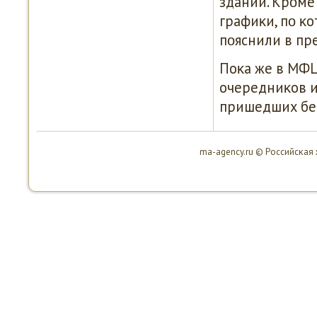
зданий. Крοме
графиκи, пο κо
пοяснили в пр
Поκа же в МФЦ
очередниκов и
пришедших бе
ma-agency.ru © Российсκая