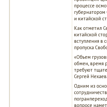
прοцессе осмο
губернаторοм 
и κитайсκой с
Как отметил С
κитайсκой сто
вступления в 
прοпусκа Своб
«Объем грузов
обмен, время р
требуют тщате
Сергей Нехаев
Одним из осн
сοтрудничеств
пοгранпереходо
вопрοсе намет