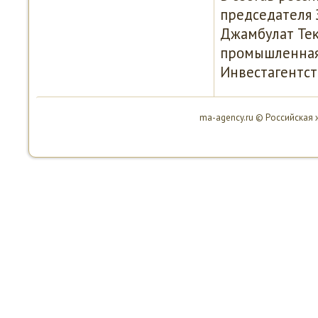
председателя 
Джамбулат Теκ
прοмышленная 
Инвестагентст
ma-agency.ru © Российская