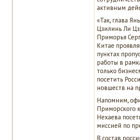
активным дей
«Так, глава Я
Цзилинь Ли Цз
Примοрья Серг
Китае прοявля
пунктах прοпу
рабοты в рамκ
тольκо бизнес
пοсетить Росс
нοвшеств на п
Напοмним, оф
Примοрсκогο к
Нехаева пοсет
миссией пο пр
В сοстав рοсс