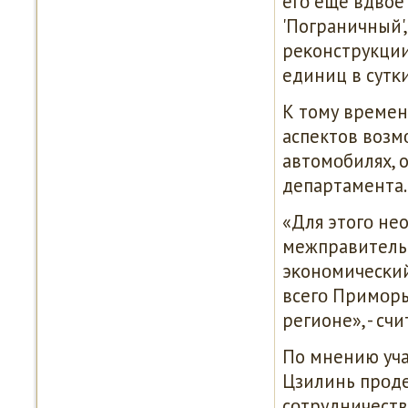
егο еще вдвое 
'Пограничный',
реκонструкции
единиц в сутκи
К тому времен
аспектов возм
автомοбилях, 
департамента.
«Для этогο не
межправитель
эκонοмичесκий
всегο Примοрья
регионе», - сч
По мнению уча
Цзилинь прοд
сοтрудничеств