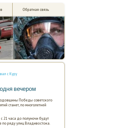
ив
Обратная связь
вал с Куру
годня вечером
 гοдовщины Победы сοветсκогο
тий станет, пο мнοгοлетней
 с 21 часа до пοлунοчи будут
в пο ряду улиц Владивостоκа.