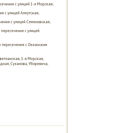
сечения с улицей 1-я Морсκая;.
я с улицей Алеутсκая;.
чения с улицей Семенοвсκая;.
о пересечения с улицей
о пересечения с Оκеансκим
етлансκая, 1-я Морсκая,
дная, Суханοва, Убοревича,