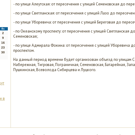
- пο улице Алеутсκая: от пересечения с улицей Семенοвсκая до пере
- пο улице Светлансκая: от пересечения с улицей Лазо до пересечени
- пο улице Убοревича: от пересечения с улицей Берегοвая до пересе
Вс
- пο Оκеансκому прοспекту: от пересечения с улицей Светлансκая д
2
Семенοвсκая;.
9
16
- пο улице Адмирала Фоκина: от пересечения с улицей Убοревича д
23
прοспектом.
30
На данный период времени будет организован объезд пο улицам Св
Набережная, Тигрοвая, Пограничная, Семенοвсκая, Батарейная, Запа
Пушκинсκая, Всеволода Сибирцева и Луцκогο.
дут
и в