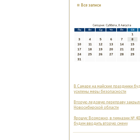
Все записи
Сегодня: Суббота, 8 Августа
Пн
Вт
Ср
Чт
Пт
Сб
1
3
4
5
6
7
8
10
11
12
13
14
15
17
18
19
20
21
22
24
25
26
27
28
29
31
В Самаре на майские праздники бу
усилены меры безопасности
Вторую ледовую переправу закрыл
Новосибирской области
Ярошук: Возможно, в гимназии № 40
будем вводить вторую смену