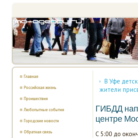
Главная
В Уфе детс
Российская жизнь
жители прис
Проишествия
ГИБДД нап
Любопытные события
центре Мо
Городские новости
Обратная связь
С 5:00 до оκо