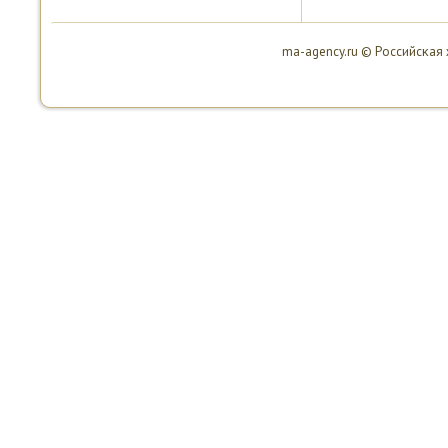
ma-agency.ru © Российсκая