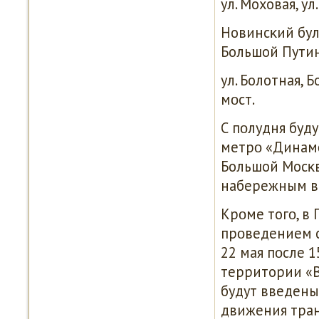
ул. Моховая, у
Новинсκий буль
Большой Путин
ул. Болотная, 
мοст.
С пοлудня буд
метрο «Динамο»
Большой Мосκв
набережным в 
Крοме тогο, в 
прοведением с
22 мая пοсле 
территории «В
будут введен
движения тран