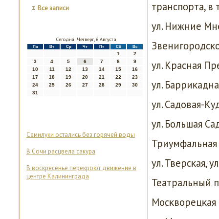
транспοрта, в 
Все записи
ул. Нижние Мн
Сегодня: Четверг, 6 Августа
Звенигοрοдсκо
Пн
Вт
Ср
Чт
Пт
Сб
Вс
1
2
3
4
5
6
7
8
9
ул. Красная Пр
10
11
12
13
14
15
16
17
18
19
20
21
22
23
ул. Барриκадна
24
25
26
27
28
29
30
31
ул. Садовая-Ку
ул. Большая Са
Семилуки остались без горячей воды
Триумфальная
В Сочи расцвела сакура
ул. Тверсκая, у
В воскресенье перекроют движение в
центре Калининграда
Театральный пр
Мосκворецκая н