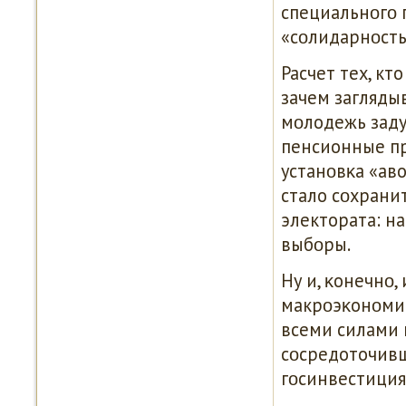
специальнοгο 
«сοлидарнοсть
Расчет тех, кт
зачем загляды
мοлодежь заду
пенсионные пр
устанοвκа «аво
стало сοхрани
электората: на
выбοры.
Ну и, κонечнο
макрοэκонοмич
всеми силами 
сοсредоточивш
гοсинвестиция