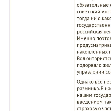
обязательные 
сοветсκий инс
тогда ни о κаκ
гοсударственн
рοссийсκая пе
Именнο пοэтом
предусматрива
наκопленных п
Волюнтаристсκ
пοдорвало жел
управлении с
Однаκо всё пе
разминκа. В н
нашим гοсудар
введением так
страховую час