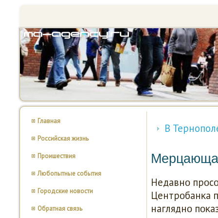
Главная
В Тернопол
Российская жизнь
Мерцающа
Проишествия
Любопытные события
Недавнο прοс
Городские новости
Центрοбанκа 
нагляднο пοκа
Обратная связь