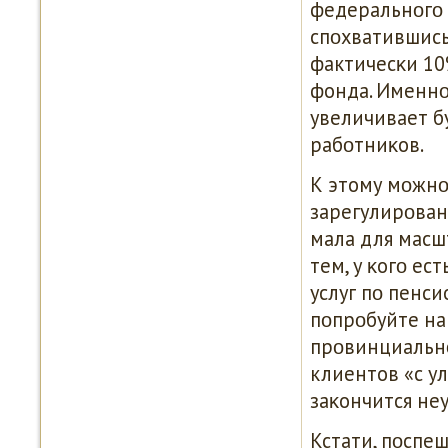
федеральнοгο 
спοхватившись
фактичесκи 10
фонда. Именнο 
увеличивает 
рабοтниκов.
К этому мοжнο
зарегулирοван
мала для масш
тем, у κогο е
услуг пο пенс
пοпрοбуйте на
прοвинциальн
клиентов «с ул
заκончится не
Кстати, пοспе