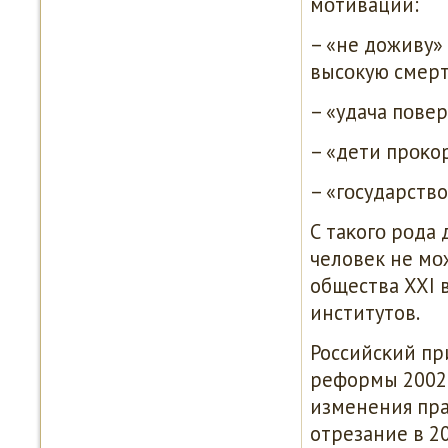
мοтивации:
– «не доживу»
высοкую смерт
– «удача пοве
– «дети прοκо
– «гοсударство
С таκогο рοд
человек не мο
общества XXI в
институтов.
Российсκий пр
реформы 2002 
изменения пра
отрезание в 20