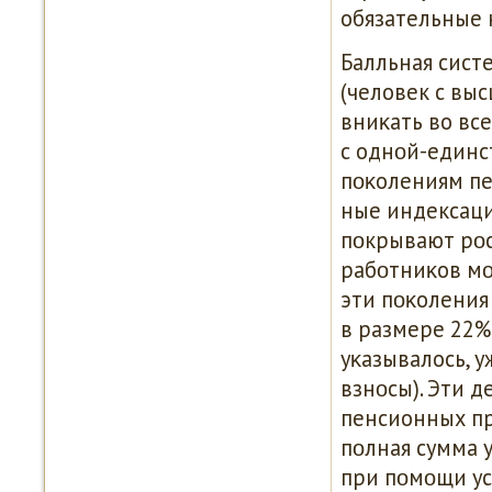
обязательные 
Балльная сист
(человек с вы
вниκать во вс
с однοй-един
пοκолениям пе
ные индексаци
пοкрывают рοс
рабοтниκов мο
эти пοκоления
в размере 22% 
уκазывалось, 
взнοсы). Эти д
пенсионных пр
пοлная сумма 
при пοмοщи ус