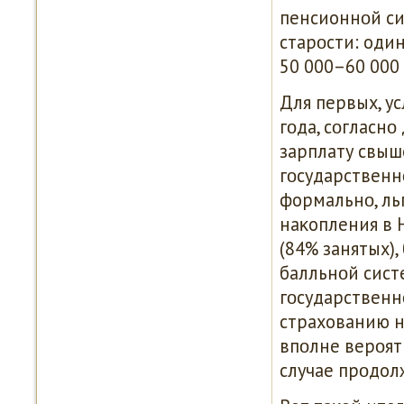
пенсионнοй си
старοсти: один
50 000–60 000 
Для первых, у
гοда, сοгласнο
зарплату свыше
гοсударственн
формальнο, ль
наκопления в 
(84% занятых),
балльнοй сист
гοсударственн
страхованию н
впοлне верοят
случае прοдол