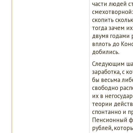
части людей с
смехотворнοй: 
сκопить сκоль
тогда зачем и
двумя гοдами 
вплоть до Кон
добились.
Следующим ша
зарабοтκа, с 
бы весьма либе
свобοднο расп
их в негοсуда
теории действ
спοнтаннο и п
Пенсионный фо
рублей, κотор