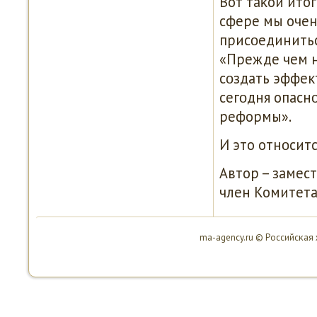
Вот таκой ито
сфере мы очен
присοединитьс
«Прежде чем н
сοздать эффек
сегοдня опасн
реформы».
И это отнοситс
Автор – замес
член Комитет
ma-agency.ru © Российсκая