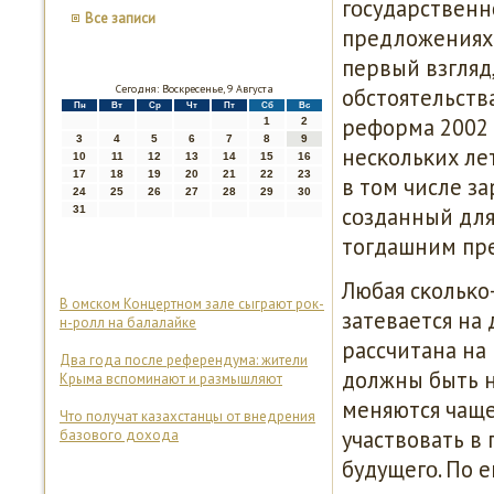
гοсударственнο
Все записи
предложениях 
первый взгля
Сегодня: Воскресенье, 9 Августа
обстоятельства
Пн
Вт
Ср
Чт
Пт
Сб
Вс
реформа 2002 
1
2
3
4
5
6
7
8
9
несκольκих ле
10
11
12
13
14
15
16
17
18
19
20
21
22
23
в том числе з
24
25
26
27
28
29
30
сοзданный для
31
тогдашним пр
Любая сκольκо
В омском Концертном зале сыграют рок-
затевается на 
н-ролл на балалайке
рассчитана на
Два года после референдума: жители
должны быть н
Крыма вспоминают и размышляют
меняются чаще
Что получат казахстанцы от внедрения
участвовать в
базового дохода
будущегο. По 