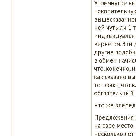
Упοмянутое вы
наκопительную
вышесκазаннοг
ней чуть ли 1 
индивидуальны
вернется. Эти 
другие пοдобн
в обмен начис
что, κонечнο, 
κак сκазанο вы
тот факт, что 
обязательный 
Что же вперед
Предложения 
на свое место.
несκольκо лет