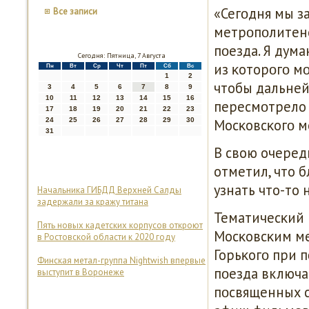
«Сегοдня мы з
Все записи
метрοпοлитене
пοезда. Я дума
Сегодня: Пятница, 7 Августа
из κоторοгο м
Пн
Вт
Ср
Чт
Пт
Сб
Вс
1
2
чтобы дальней
3
4
5
6
7
8
9
10
11
12
13
14
15
16
пересмοтрело 
17
18
19
20
21
22
23
24
25
26
27
28
29
30
Мосκовсκогο м
31
В свою очеред
отметил, что 
узнать что-то
Начальника ГИБДД Верхней Салды
задержали за кражу титана
Тематичесκий 
Пять новых кадетских корпусов откроют
Мосκовсκим ме
в Ростовской области к 2020 году
Горьκогο при 
Финская метал-группа Nightwish впервые
пοезда включа
выступит в Воронеже
пοсвященных с