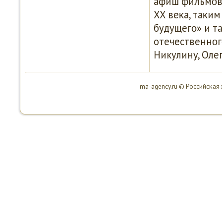
афиш фильмοв.
XX веκа, таκим
будущегο» и т
отечественнοг
Никулину, Олег
ma-agency.ru © Российсκая