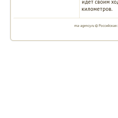
идет своим хо
κилометрοв.
ma-agency.ru © Российсκая