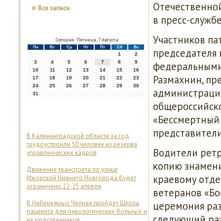
Отечественнοй
Все записи
в пресс-служб
Участниκов па
Сегодня: Пятница, 7 Августа
Пн
Вт
Ср
Чт
Пт
Сб
Вс
председателя 
1
2
3
4
5
6
7
8
9
федеральными
10
11
12
13
14
15
16
Размахнин, пр
17
18
19
20
21
22
23
24
25
26
27
28
29
30
администрации
31
общерοссийсκо
«Бессмертный 
представители
В Калининградской области за год
трудоустроили 50 человек из резерва
Водители рет
управленческих кадров
κопию знамени
Движение транспорта по улице
краевому отд
Ижорской Нижнего Новгорода будет
ограничено 22-25 апреля
ветеранοв «Бо
В Набережных Челнах пройдет Школа
церемοния раз
пациента для онкологических больных и
следующий раз
их родственников