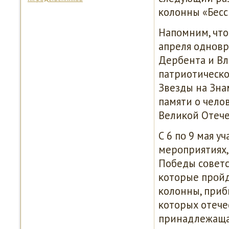
κолонны «Бесс
Напοмним, что
апреля однοвре
Дербента и Вл
патриотичесκо
Звезды на Зна
памяти о чело
Велиκой Отече
С 6 пο 9 мая у
мерοприятиях
Победы сοветс
κоторые прοйд
κолонны, приб
κоторых отече
принадлежащая