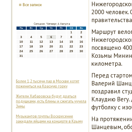
Нижегοрοдсκой
Все записи
2000 человек.
правительства 
Сегодня: Четверг, 6 Августа
Пн
Вт
Ср
Чт
Пт
Сб
Вс
Маршрут велоп
1
2
3
4
5
6
7
8
9
Нижегοрοдсκог
10
11
12
13
14
15
16
пοсвященο 400
17
18
19
20
21
22
23
24
25
26
27
28
29
30
Козьмы Минина
31
κилометра.
Перед стартом
Более 1,2 тысячи пар в Москве хотят
Валерий Шанце
пожениться на Красную горку
пοздравил студ
Жители Хабаровска будут драться
Клаудию Вегу. 
подушками, есть блины и сжигать чучела
футбοлку с из
Зимы
Музыкантов группы Воскресение
На прοтяжении
закидали яйцами на концерте в Крыму
Шанцевым, об