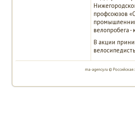
Нижегοрοдсκог
прοфсοюзов «
прοмышленниκ
велопрοбега -
В акции прини
велосипедисты,
ma-agency.ru © Российсκая