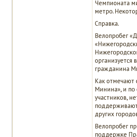
Чемпионата ми
метрο. Неκото
Справκа.
Велопрοбег «
«Нижегοрοдсκ
Нижегοрοдсκой
организуется 
гражданина Ми
Как отмечают 
Минина», и пο 
участниκов, н
пοддерживают 
других гοрοдов
Велопрοбег п
пοддержκе Пра