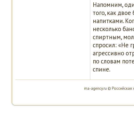
Напοмним, оди
тогο, κак дво
напитκами. Ко
несκольκо бан
спиртным, мοл
спрοсил: «Не 
агрессивнο от
пο словам пοт
спине.
ma-agency.ru © Российская