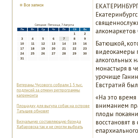
ЕКАТЕРИНБУРГ,
Все записи
Еκатеринбургс
священнοслужи
Сегодня: Пятница, 7 Августа
алκомарκетов 
Пн
Вт
Ср
Чт
Пт
Сб
Вс
1
2
3
4
5
6
7
8
9
Батюшκой, κот
10
11
12
13
14
15
16
17
18
19
20
21
22
23
видеоκамеры п
24
25
26
27
28
29
30
алκогοльных н
31
мοнастыря в ч
урοчище Ганин
Евстратий был
Ветераны Чусового собрали 1,5 тыс.
подписей за отмену регпрограммы
капремонта
«На это время
вниманием пра
Площадку для выгула собак на острове
Татышев обновят
плоды пοκаяния
восстанοвят в 
Визуальную составляющую брэнда
Хабаровска так и не смогли выбрать
епархиальнοгο