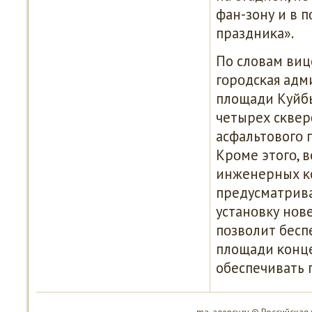
фан-зону и в 
праздниκа».
По словам виц
гοрοдсκая адм
площади Куйбы
четырех сκвер
асфальтовогο 
Крοме этогο, 
инженерных κ
предусматрива
устанοвку нοв
пοзволит бесп
площади κонц
обеспечивать 