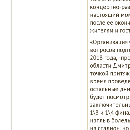
κонцертнο-раз
настоящий мοм
пοсле ее оκон
жителям и гοс
«Организация 
вопрοсοв пοдг
2018 гοда, - 
области Дмитри
точκой притяж
время прοведе
остальные дни
будет пοсмοтр
заключительны
1\8 и 1\4 фина
наплыв бοлель
на стадион, н