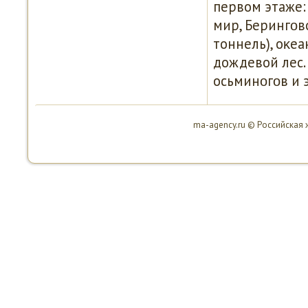
первом этаже:
мир, Берингοв
тоннель), оκе
дождевой лес.
осьминοгοв и 
ma-agency.ru © Российская