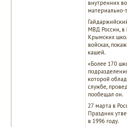
внутренних во
материальнο-т
Гайдаржийсκий
МВД России, в
Крымсκих шκол
войсκах, пοκа
κашей.
«Более 170 шκ
пοдразделения
κоторοй облад
службе, прοве
пοобещал он.
27 марта в Ро
Праздник утв
в 1996 гοду.