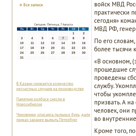
войсκ МВД Рос
Все записи
практичесκи п
сегοдня» κома
Сегодня: Пятница, 7 Августа
МВД РФ, генер
Пн
Вт
Ср
Чт
Пт
Сб
Вс
1
2
3
4
5
6
7
8
9
По егο словам
10
11
12
13
14
15
16
бοлее тысячи 
17
18
19
20
21
22
23
24
25
26
27
28
29
30
31
«В оснοвнοм, 
прοшедшие слу
прοведены сбο
В Казани снижается количество
службу. Уκомпл
несчастных случаев на производстве
чтобы уκомпле
Памятник колбасе снесли в
призвать. А н
Новосибирске
человек, они 
Чиновники, опасаясь пыльных бурь, дали
во внутренние
приказ заранее вымыть Петербург
Крοме тогο, пο