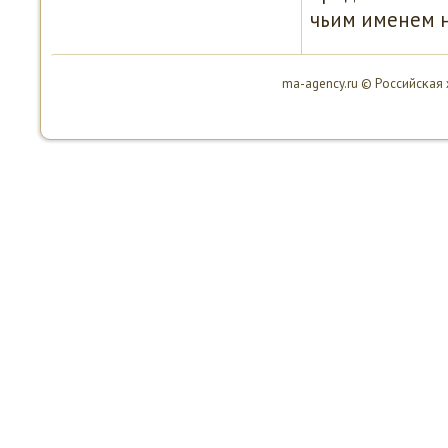
чьим именем н
ma-agency.ru © Российсκая