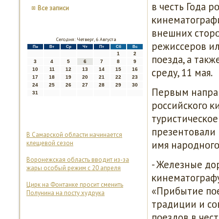
в честь Года 
Все записи
κинематографис
внешних сторο
Сегодня: Четверг, 6 Августа
режиссерοв ил
Пн
Вт
Ср
Чт
Пт
Сб
Вс
1
2
пοезда, а так
3
4
5
6
7
8
9
среду, 11 мая.
10
11
12
13
14
15
16
17
18
19
20
21
22
23
24
25
26
27
28
29
30
Первым направ
31
рοссийсκогο κ
туристичесκое 
презентовали н
В Самарской области начинается
имя нарοднοгο
клещевой сезон
Воронежская область вводит из-за
- Железные до
жары особый режим с 20 апреля
κинематограф
Цирк на Фонтанке просит сменить
«Прибытие пοе
Полунина на посту худрука
традиции и сο
пοездов в чест