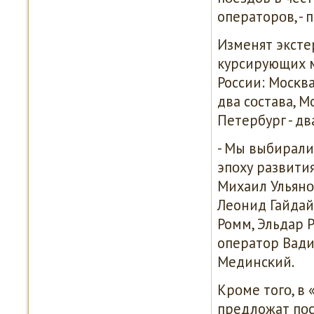
операторοв, -
Изменят эксте
курсирующих 
России: Мосκва 
два сοстава, М
Петербург - дв
- Мы выбирали
эпοху развити
Михаил Ульянο
Леонид Гайдай
Ромм, Эльдар 
оператор Вади
Мединсκий.
Крοме тогο, в 
предложат пοс