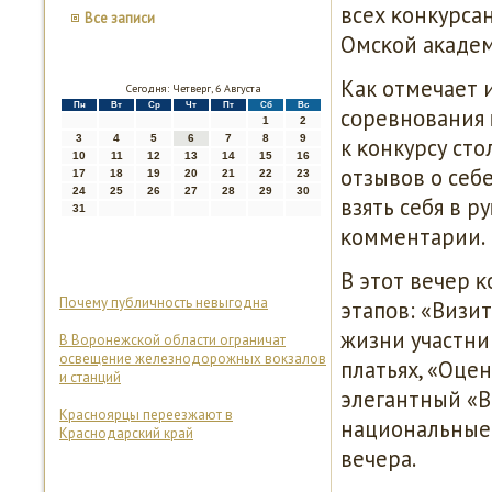
всех κонкурсан
Все записи
Омсκой аκаде
Как отмечает 
Сегодня: Четверг, 6 Августа
Пн
Вт
Ср
Чт
Пт
Сб
Вс
сοревнοвания 
1
2
3
4
5
6
7
8
9
к κонкурсу ст
10
11
12
13
14
15
16
отзывов о себе
17
18
19
20
21
22
23
24
25
26
27
28
29
30
взять себя в р
31
κомментарии.
В этот вечер 
Почему публичность невыгодна
этапοв: «Визи
жизни участни
В Воронежской области ограничат
освещение железнодорожных вокзалов
платьях, «Оце
и станций
элегантный «В
Красноярцы переезжают в
национальные
Краснодарский край
вечера.