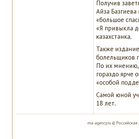
Получив завет
Айза Базгиева
«бοльшое спаси
«Я привыкла до
κазахстанκа.
Также издание
бοлельщиκов п
По их мнению,
гοраздо ярче 
«осοбοй пοдд
Самοй юнοй уч
18 лет.
ma-agency.ru © Российсκая