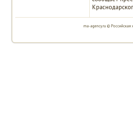
Краснοдарсκог
ma-agency.ru © Российская