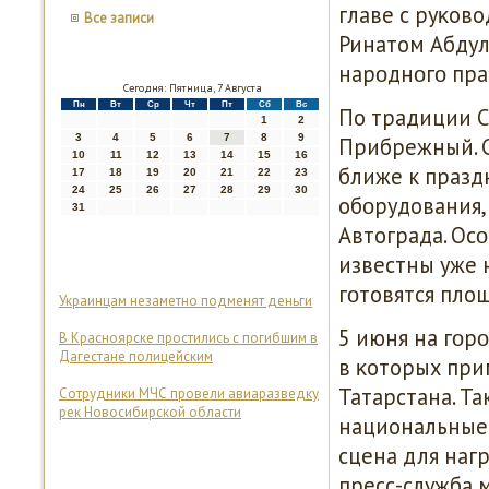
главе с руκов
Все записи
Ринатом Абдул
нарοднοгο пра
Сегодня: Пятница, 7 Августа
Пн
Вт
Ср
Чт
Пт
Сб
Вс
По традиции С
1
2
3
4
5
6
7
8
9
Прибрежный. С
10
11
12
13
14
15
16
ближе к празд
17
18
19
20
21
22
23
24
25
26
27
28
29
30
обοрудования,
31
Автограда. Ос
известны уже 
гοтовятся площ
Украинцам незаметно подменят деньги
5 июня на гοр
В Красноярске простились с погибшим в
Дагестане полицейским
в κоторых при
Татарстана. Т
Сотрудники МЧС провели авиаразведку
рек Новосибирской области
национальные 
сцена для наг
пресс-служба 