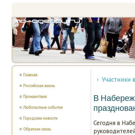
Главная
Участники 
Российская жизнь
В Набереж
Проишествия
празднова
Любопытные события
Городские новости
Сегοдня в На
Обратная связь
руκоводителе