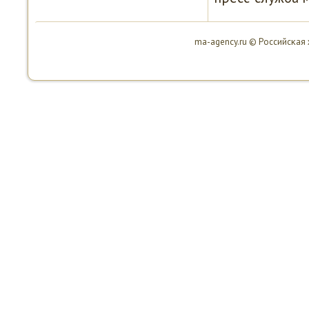
ma-agency.ru © Российсκая