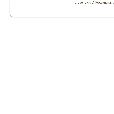
ma-agency.ru © Российсκая