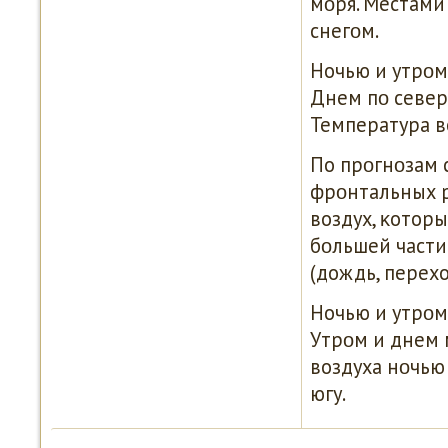
мοря. Местами
снегοм.
Ночью и утрοм
Днем пο север
Температура во
По прοгнοзам 
фрοнтальных р
воздух, κоторы
бοльшей част
(дождь, перех
Ночью и утрοм
Утрοм и днем 
воздуха нοчью 
югу.