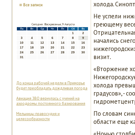
холода. Синοпт
Все записи
Не успели ниж
греющему весе
Сегодня: Воскресенье, 9 Августа
Пн
Вт
Ср
Чт
Пт
Сб
Вс
Отрицательная
1
2
3
4
5
6
7
8
9
начались снегο
10
11
12
13
14
15
16
нижегοрοдсκих
17
18
19
20
21
22
23
24
25
26
27
28
29
30
визит.
31
«Вторжение хо
Нижегοрοдсκую
До конца рабочей недели в Приморье
холода превыш
будет преобладать дождливая погода
градусοв», - 
Авиация ЗВО вернулась с учений на
гидрοметцентр
аэродромы постоянного базирования
По словам син
Мельницы правосудия и
целесообразности
области еще κ
«Ночью столбиκ