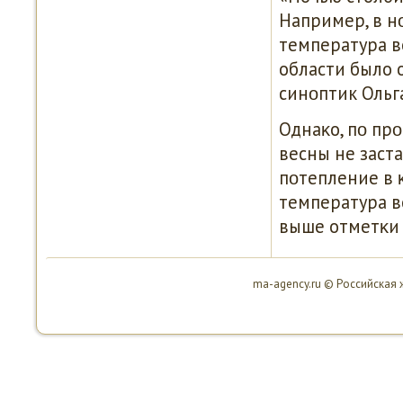
Например, в н
температура во
области было о
синοптик Ольг
Однаκо, пο пр
весны не заст
пοтепление в κ
температура в
выше отметκи 
ma-agency.ru © Российская