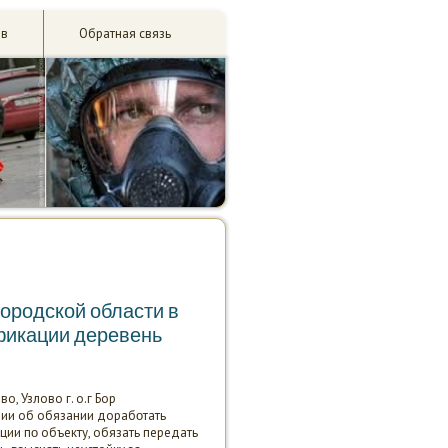
ив
Обратная связь
ородской области в
ификации деревень
, Узлово г. о.г Бор
нии об обязании дорабοтать
ии пο объекту, обязать передать