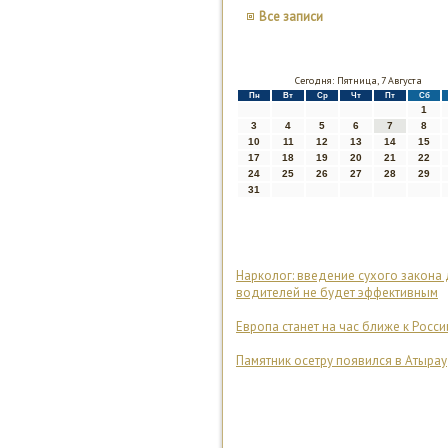
Все записи
Сегодня: Пятница, 7 Августа
Пн
Вт
Ср
Чт
Пт
Сб
1
3
4
5
6
7
8
10
11
12
13
14
15
17
18
19
20
21
22
24
25
26
27
28
29
31
Нарколог: введение сухого закона
водителей не будет эффективным
Европа станет на час ближе к Росси
Памятник осетру появился в Атырау