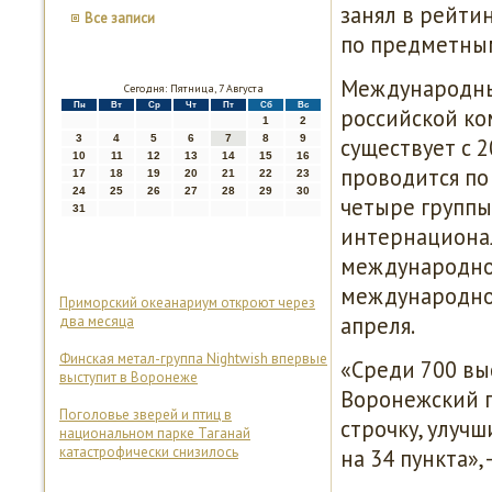
занял в рейтин
Все записи
по предметным
Международный
Сегодня: Пятница, 7 Августа
Пн
Вт
Ср
Чт
Пт
Сб
Вс
российской ко
1
2
3
4
5
6
7
8
9
существует с 
10
11
12
13
14
15
16
проводится по
17
18
19
20
21
22
23
24
25
26
27
28
29
30
четыре группы
31
интернационал
международног
международно
Приморский океанариум откроют через
апреля.
два месяца
Финская метал-группа Nightwish впервые
«Среди 700 вы
выступит в Воронеже
Воронежский г
Поголовье зверей и птиц в
строчку, улуч
национальном парке Таганай
катастрофически снизилось
на 34 пункта»,