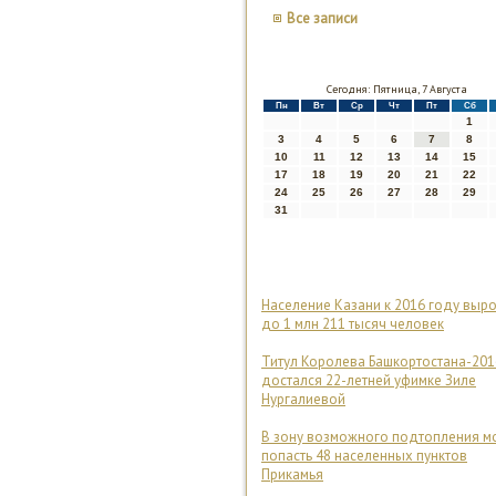
Все записи
Сегодня: Пятница, 7 Августа
Пн
Вт
Ср
Чт
Пт
Сб
1
3
4
5
6
7
8
10
11
12
13
14
15
17
18
19
20
21
22
24
25
26
27
28
29
31
Население Казани к 2016 году выр
до 1 млн 211 тысяч человек
Титул Королева Башкортостана-201
достался 22-летней уфимке Зиле
Нургалиевой
В зону возможного подтопления м
попасть 48 населенных пунктов
Прикамья