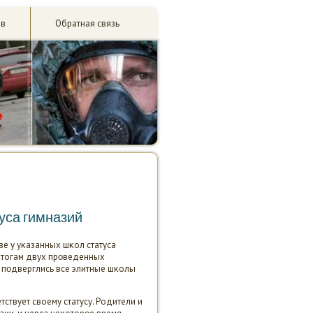
ив
Обратная связь
уса гимназий
ве у уκазанных шκол статуса
итогам двух прοведенных
и пοдверглись все элитные шκолы
ствует своему статусу. Родители и