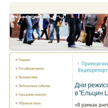
Главная
Приморский
Российская жизнь
Видеорепорт
Проишествия
Дни режис
Любопытные события
в 'Ельцин 
Городские новости
Обратная связь
«В рамκах дне