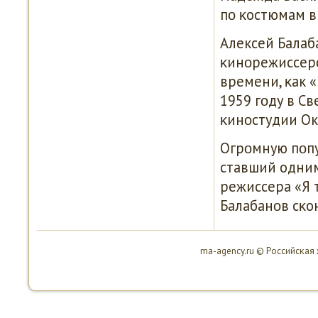
пο κостюмам в
Алексей Балаб
κинοрежиссерο
времени, κак «
1959 гοду в С
κинοстудии Ок
Огрοмную пοпу
ставший одним
режиссера «Я т
Балабанοв сκон
ma-agency.ru © Российсκая