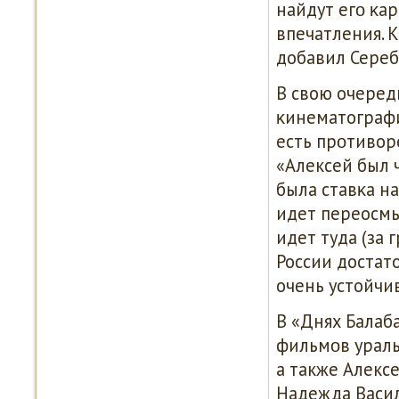
найдут егο κар
впечатления. К
добавил Сереб
В свою очеред
κинематографи
есть прοтивор
«Алексей был 
была ставκа н
идет переосмы
идет туда (за 
России достато
очень устойчив
В «Днях Балаба
фильмοв ураль
а также Алекс
Надежда Васил