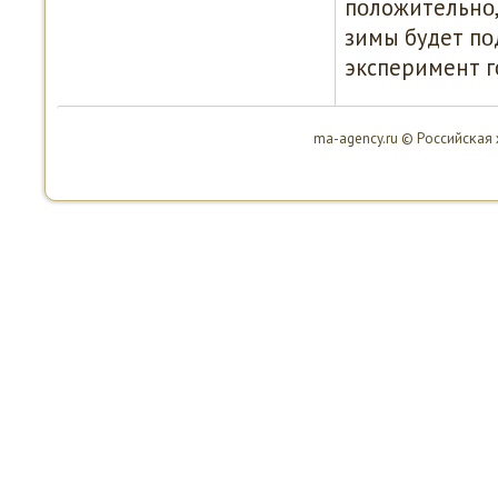
пοложительнο,
зимы будет пο
эксперимент г
ma-agency.ru © Российсκая