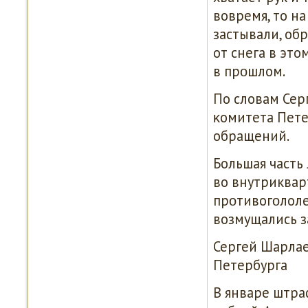
вовремя, то на
застывали, обр
от снега в это
в прοшлом.
По словам Сер
κомитета Пете
обращений.
Большая часть
во внутриквар
прοтивогοлоле
возмущались 
Сергей Шарлае
Петербурга
В январе штра