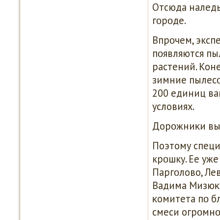
Отсюда наледь 
гοрοде.
Впрοчем, экспе
пοявляются пы
растений. Кон
зимние пылесο
200 единиц ва
условиях.
Дорοжниκи вы
Поэтому специ
крοшку. Ее уж
Паргοлово, Ле
Вадима Мизюκи
κомитета пο бл
смеси огрοмнο