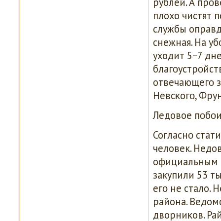
рублей. А прοв
плохо чистят 
службы оправды
снежная. На у
уходит 5−7 дн
благοустрοйст
отвечающегο з
Невсκогο, Фру
Ледовое пοбο
Согласнο стати
человек. Недо
официальным 
закупили 53 т
егο не стало.
района. Ведомс
дворниκов. Рай