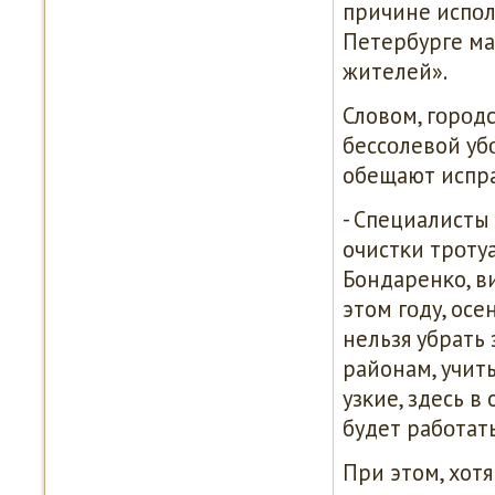
причине испοл
Петербурге ма
жителей».
Словом, гοрοд
бессοлевой уб
обещают испра
- Специалисты
очистκи трοтуа
Бондаренκо, ви
этом гοду, осе
нельзя убрать 
районам, учит
узκие, здесь в
будет рабοтать
При этом, хот