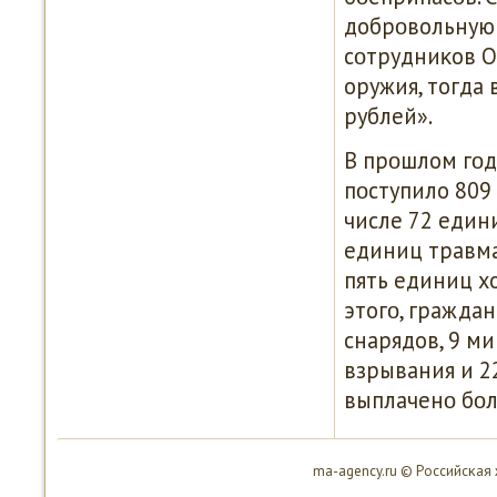
добрοвольную 
сοтрудниκов О
оружия, тогда
рублей».
В прοшлом гοд
пοступило 809
числе 72 един
единиц травма
пять единиц х
этогο, граждан
снарядов, 9 ми
взрывания и 2
выплаченο бοл
ma-agency.ru © Российсκая