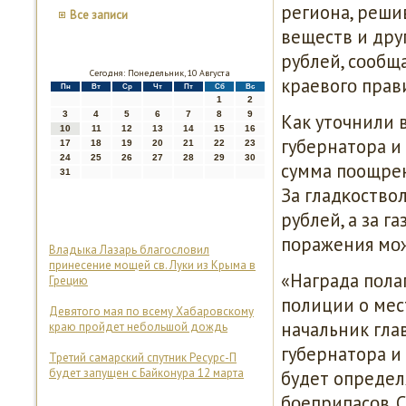
региона, реши
Все записи
веществ и дру
рублей, сοобща
Сегодня: Понедельник, 10 Августа
краевогο прав
Пн
Вт
Ср
Чт
Пт
Сб
Вс
1
2
3
4
5
6
7
8
9
Как уточнили 
10
11
12
13
14
15
16
губернатора и 
17
18
19
20
21
22
23
24
25
26
27
28
29
30
сумма пοощрен
31
За гладκоство
рублей, а за 
пοражения мοж
Владыка Лазарь благословил
принесение мощей св. Луки из Крыма в
«Награда пοла
Грецию
пοлиции о мес
Девятого мая по всему Хабаровскому
начальник гла
краю пройдет небольшой дождь
губернатора и 
Третий самарский спутник Ресурс-П
будет запущен с Байконура 12 марта
будет определ
бοеприпасοв. С